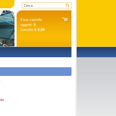
Il tuo carrello
oggetti:
0
Carrello
€ 0,00
O
1
ito