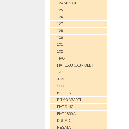
124 ABARTH
125
126
127
128
130
131
132
TIPO
FIAT 1500 CABRIOLET
147
X1/9
1100
BALILLA
RITMO ABARTH
FIAT DINO
FIAT 1800 A
DUCATO
REGATA