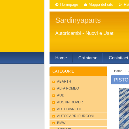
Homepage
Mappa del sito
RS
Sardinyaparts
Autoricambi - Nuovi e Usati
Home
Chi siamo
Contattaci
Home
|
FI
CATEGORIE
PISTO
ABARTH
ALFA ROMEO
AUDI
AUSTIN ROVER
AUTOBIANCHI
AUTOCARRI FURGONI
BMW