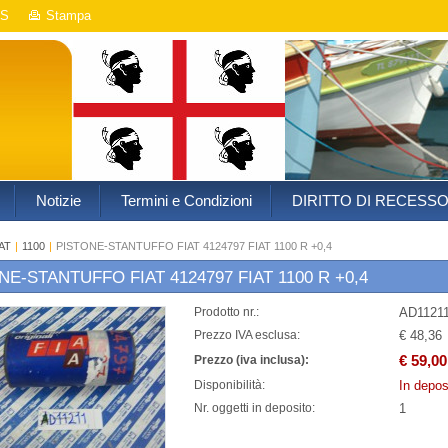
S
Stampa
Notizie
Termini e Condizioni
DIRITTO DI RECESS
AT
|
1100
|
PISTONE-STANTUFFO FIAT 4124797 FIAT 1100 R +0,4
NE-STANTUFFO FIAT 4124797 FIAT 1100 R +0,4
AD1121
Prodotto nr.:
€ 48,36
Prezzo IVA esclusa:
€ 59,00
Prezzo (iva inclusa):
In depos
Disponibilità:
1
Nr. oggetti in deposito: