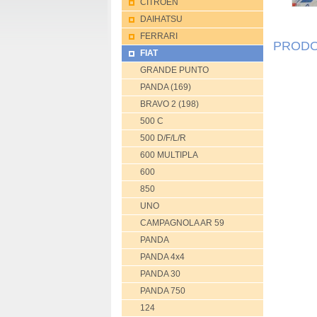
CITROEN
DAIHATSU
FERRARI
PRODO
FIAT
GRANDE PUNTO
PANDA (169)
BRAVO 2 (198)
500 C
500 D/F/L/R
600 MULTIPLA
600
850
UNO
CAMPAGNOLA AR 59
PANDA
PANDA 4x4
PANDA 30
PANDA 750
124