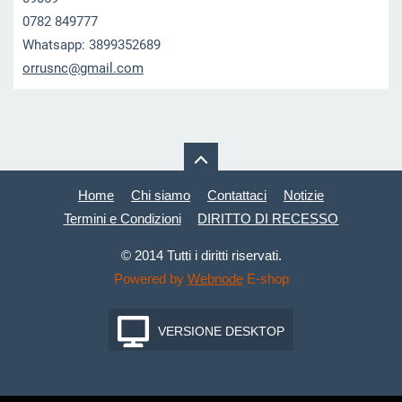
0782 849777
Whatsapp: 3899352689
orrusnc@
gmail.co
m
Home
Chi siamo
Contattaci
Notizie
Termini e Condizioni
DIRITTO DI RECESSO
© 2014 Tutti i diritti riservati.
Powered by
Webnode
E-shop
VERSIONE DESKTOP