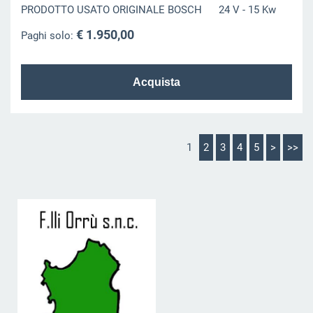
PRODOTTO USATO ORIGINALE BOSCH 24 V - 15 Kw
€ 1.950,00
Paghi solo:
1
2
3
4
5
>
>>