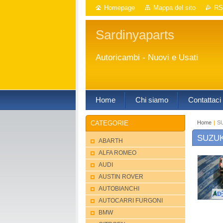
Homepage
Mappa del sito
RS
Sardinyaparts
Autoricambi - Nuovi e Usati
Home
Chi siamo
Contattaci
Home
|
S
CATEGORIE
SUZUK
ABARTH
ALFA ROMEO
AUDI
AUSTIN ROVER
AUTOBIANCHI
AUTOCARRI FURGONI
BMW