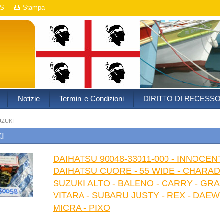
S
Stampa
Notizie
Termini e Condizioni
DIRITTO DI RECESS
UZUKI
I
DAIHATSU 90048-33011-000 - INNOCEN
DAIHATSU CUORE - 55 WIDE - CHARADE 
SUZUKI ALTO - BALENO - CARRY - GRAND
VITARA - SUBARU JUSTY - REX - DAEW
MICRA - PIXO