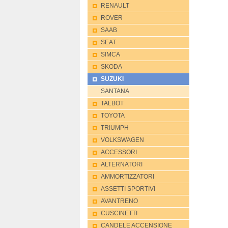
RENAULT
ROVER
SAAB
SEAT
SIMCA
SKODA
SUZUKI
SANTANA
TALBOT
TOYOTA
TRIUMPH
VOLKSWAGEN
ACCESSORI
ALTERNATORI
AMMORTIZZATORI
ASSETTI SPORTIVI
AVANTRENO
CUSCINETTI
CANDELE ACCENSIONE