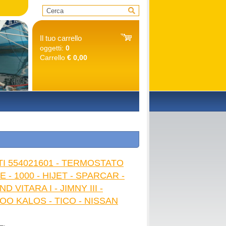
Il tuo carrello
oggetti:
0
Carrello
€ 0,00
O
TI 554021601 - TERMOSTATO
- 1000 - HIJET - SPARCAR -
 VITARA I - JIMNY III -
OO KALOS - TICO - NISSAN