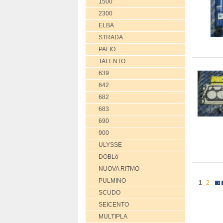
1500
2300
ELBA
STRADA
PALIO
TALENTO
639
642
682
683
690
900
ULYSSE
DOBLò
NUOVA RITMO
PULMINO
1
2
SCUDO
SEICENTO
MULTIPLA