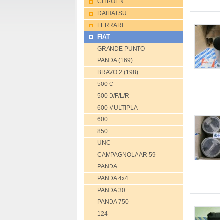
CITROEN
DAIHATSU
FERRARI
FIAT
GRANDE PUNTO
PANDA (169)
BRAVO 2 (198)
500 C
500 D/F/L/R
600 MULTIPLA
600
850
UNO
CAMPAGNOLA AR 59
PANDA
PANDA 4x4
PANDA 30
PANDA 750
124