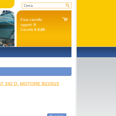
Il tuo carrello
oggetti:
0
Carrello
€ 0,00
O
AT 242 D. MOTORE B22/615