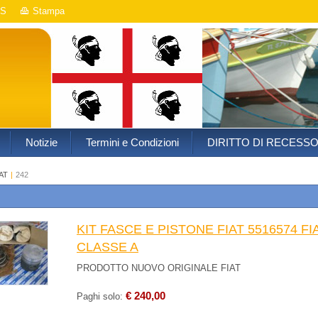
S
Stampa
Notizie
Termini e Condizioni
DIRITTO DI RECESS
AT
|
242
KIT FASCE E PISTONE FIAT 5516574 FI
CLASSE A
PRODOTTO NUOVO ORIGINALE FIAT
€ 240,00
Paghi solo: