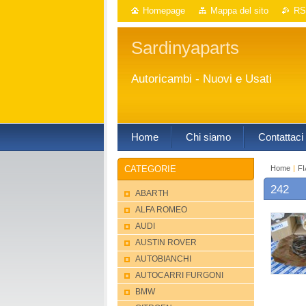
Homepage
Mappa del sito
RS
Sardinyaparts
Autoricambi - Nuovi e Usati
Home
Chi siamo
Contattaci
Home
|
FI
CATEGORIE
242
ABARTH
ALFA ROMEO
AUDI
AUSTIN ROVER
AUTOBIANCHI
AUTOCARRI FURGONI
BMW