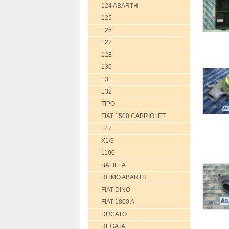
124 ABARTH
125
126
127
128
130
131
132
TIPO
FIAT 1500 CABRIOLET
147
X1/9
1100
BALILLA
RITMO ABARTH
FIAT DINO
FIAT 1800 A
DUCATO
REGATA