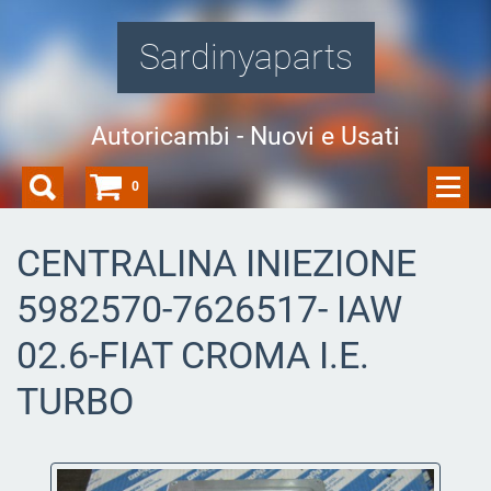
Sardinyaparts
Autoricambi - Nuovi e Usati
0
CENTRALINA INIEZIONE
5982570-7626517- IAW
02.6-FIAT CROMA I.E.
TURBO