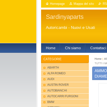
Homepage
Mappa del sito
RS
Sardinyaparts
Autoricambi - Nuovi e Usati
Home
Chi siamo
Contattaci
Home
|
A
CATEGORIE
TUTTI I 
ABARTH
AMMOR
ALFA ROMEO
DIAME
AUDI
AUSTIN ROVER
AUTOBIANCHI
AUTOCARRI FURGONI
BMW