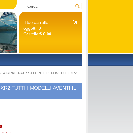
Il tuo carrello
oggetti:
0
Carrello
€ 0,00
O
 A TARATURA FISSA FORD FIESTA BZ.-D-TD-XR2
R2 TUTTI I MODELLI AVENTI IL
0
1
0