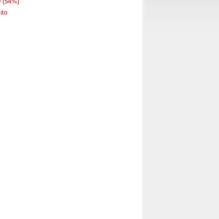
0
(54%)
ito