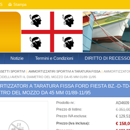
S
Stampa
Notizie
Termini e Condizioni
DIRITTO DI RECESS
SSETTI SPORTIVI
|
AMMORTIZZATIRI SPORTIVI A TARATURA FISSA
|
AMMORTIZZATORI
MODELLI AVENTI IL DIAMETRO DEL MOZZO DA 45 MM 01/89-11/95
TIZZATORI A TARATURA FISSA FORD FIESTA BZ.-D-TD-X
TRO DEL MOZZO DA 45 MM 01/89-11/95
AD4609
Prodotto nr.:
€ 351,0
Prezzo di listino:
€ 129,5
Prezzo IVA esclusa:
€ 158,0
Prezzo (iva inclusa):