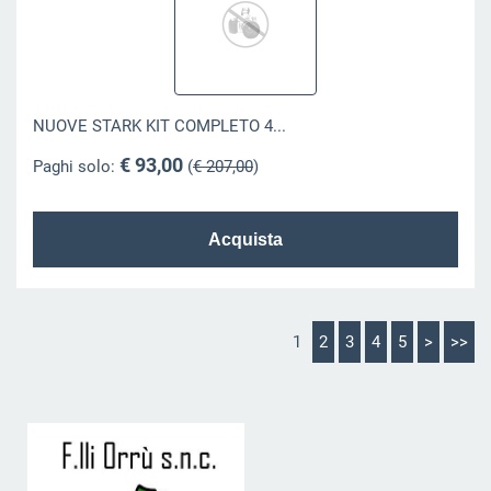
NUOVE STARK KIT COMPLETO 4...
€ 93,00
Paghi solo:
(
€ 207,00
)
1
2
3
4
5
>
>>