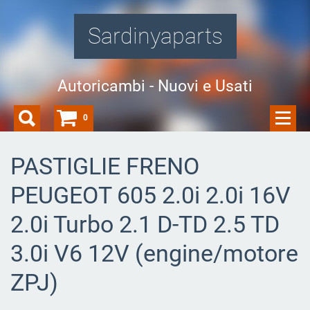
Sardinyaparts
Autoricambi - Nuovi e Usati
0
PASTIGLIE FRENO
PEUGEOT 605 2.0i 2.0i 16V
2.0i Turbo 2.1 D-TD 2.5 TD
3.0i V6 12V (engine/motore
ZPJ)