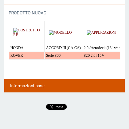
PRODOTTO NUOVO
HONDA
ACCORD III (CA-CA)
2.0 /Aerodeck (13" wheels)
ROVER
Serie 800
820 2.0i 16V
Informazioni base