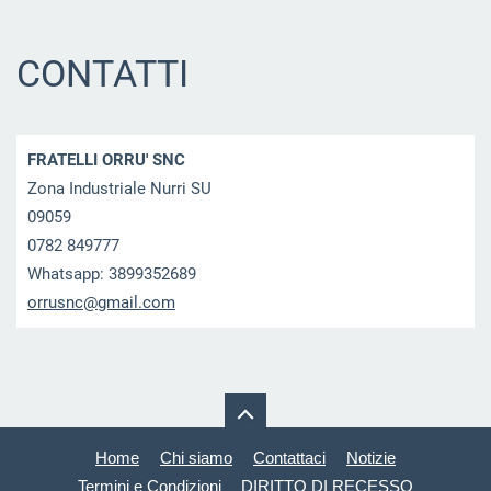
CONTATTI
FRATELLI ORRU' SNC
Zona Industriale Nurri SU
09059
0782 849777
Whatsapp: 3899352689
orrusnc@
gmail.co
m
Home
Chi siamo
Contattaci
Notizie
Termini e Condizioni
DIRITTO DI RECESSO