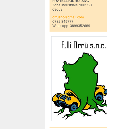
FRATELLI ORRU' SNC
Zona Industriale Nurri SU
09059
orrusnc@
gmail.co
m
0782 849777
Whatsapp: 3899352689