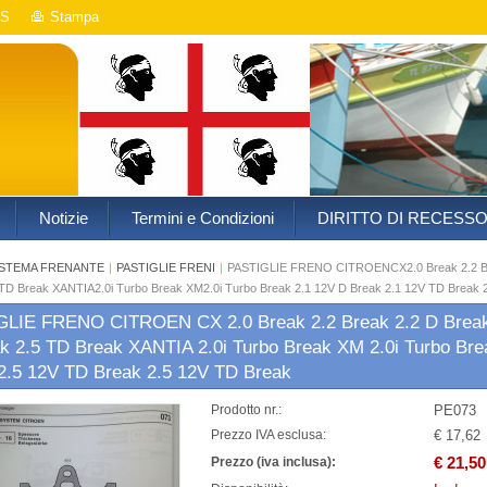
S
Stampa
Notizie
Termini e Condizioni
DIRITTO DI RECESS
ISTEMA FRENANTE
|
PASTIGLIE FRENI
|
PASTIGLIE FRENO CITROENCX2.0 Break 2.2 Brea
 TD Break XANTIA2.0i Turbo Break XM2.0i Turbo Break 2.1 12V D Break 2.1 12V TD Break 
LIE FRENO CITROEN CX 2.0 Break 2.2 Break 2.2 D Break 2
k 2.5 TD Break XANTIA 2.0i Turbo Break XM 2.0i Turbo Bre
2.5 12V TD Break 2.5 12V TD Break
PE073
Prodotto nr.:
€ 17,62
Prezzo IVA esclusa:
€ 21,50
Prezzo (iva inclusa):