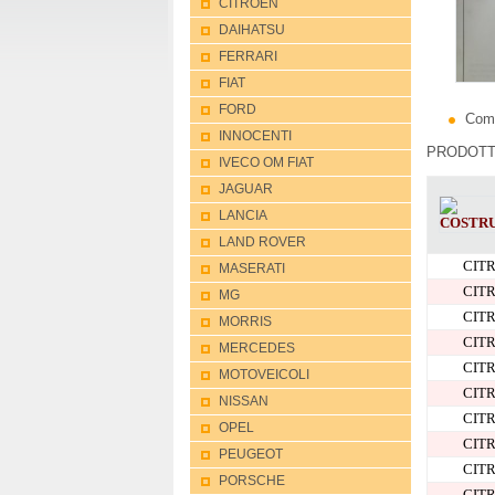
CITROEN
DAIHATSU
FERRARI
FIAT
FORD
Com
INNOCENTI
PRODOTT
IVECO OM FIAT
JAGUAR
LANCIA
LAND ROVER
CIT
MASERATI
CIT
MG
CIT
MORRIS
CIT
MERCEDES
CIT
MOTOVEICOLI
CIT
NISSAN
CIT
OPEL
CIT
PEUGEOT
CIT
PORSCHE
CIT