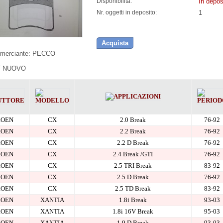
In depos
Disponibilità:
1
Nr. oggetti in deposito:
Acquista
merciante:
PECCO
 NUOVO
ROEN
CX
2.0 Break
76-92
ROEN
CX
2.2 Break
76-92
ROEN
CX
2.2 D Break
76-92
ROEN
CX
2.4 Break /GTI
76-92
ROEN
CX
2.5 TRI Break
83-92
ROEN
CX
2.5 D Break
76-92
ROEN
CX
2.5 TD Break
83-92
ROEN
XANTIA
1.8i Break
93-03
ROEN
XANTIA
1.8i 16V Break
95-03
ROEN
XANTIA
1.9 D Break
93-03