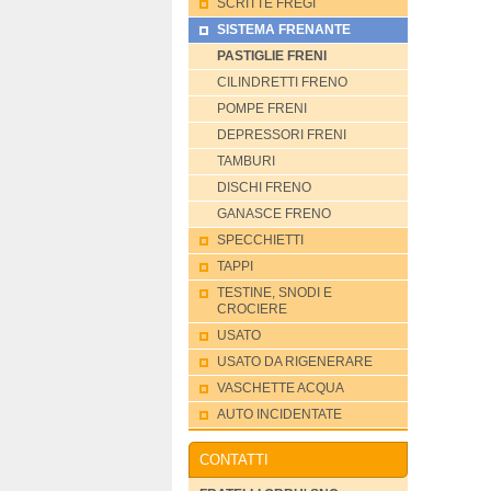
SCRITTE FREGI
SISTEMA FRENANTE
PASTIGLIE FRENI
CILINDRETTI FRENO
POMPE FRENI
DEPRESSORI FRENI
TAMBURI
DISCHI FRENO
GANASCE FRENO
SPECCHIETTI
TAPPI
TESTINE, SNODI E
CROCIERE
USATO
USATO DA RIGENERARE
VASCHETTE ACQUA
AUTO INCIDENTATE
CONTATTI