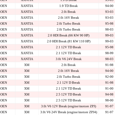
ROEN
XANTIA
1.9 TD Break
94-00
ROEN
XANTIA
2.0i Break
93-03
ROEN
XANTIA
2.0i 16V Break
93-03
ROEN
XANTIA
2.0i Turbo Break
95-98
ROEN
XANTIA
2.0i Turbo Break
98-03
ROEN
XANTIA
2.0 HDI Break (66 KW 90 HP)
99-03
ROEN
XANTIA
2.0 HDI Break (81 KW 110 HP)
99-03
ROEN
XANTIA
2.1 12V TD Break
95-98
ROEN
XANTIA
2.1 12V TD Break
98-99
ROEN
XANTIA
3.0i V6 24V Break
98-03
ROEN
XM
2.0i Break
91-98
ROEN
XM
2.0i 16V Break
94-00
ROEN
XM
2.0i Turbo Break
92-00
ROEN
XM
2.1 12V D Break
91-98
ROEN
XM
2.1 12V TD Break
91-00
ROEN
XM
2.5 12V TD Break
94-98
ROEN
XM
2.5 12V TD Break
98-00
ROEN
XM
3.0i V6 12V Break (engine/motore ZPJ)
91-97
ROEN
XM
3.0i V6 24V Break (engine/motore ZPJ4)
91-97