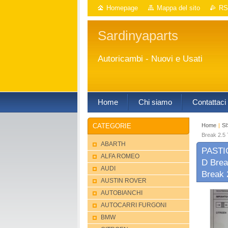
Homepage
Mappa del sito
RS
Sardinyaparts
Autoricambi - Nuovi e Usati
Home
Chi siamo
Contattaci
Home
|
S
CATEGORIE
Break 2.5
ABARTH
PASTIG
ALFA ROMEO
D Brea
AUDI
Break 
AUSTIN ROVER
AUTOBIANCHI
AUTOCARRI FURGONI
BMW