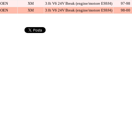
ROEN
XM
3.0i V6 24V Break (engine/motore ES9J4)
97-98
ROEN
XM
3.0i V6 24V Break (engine/motore ES9J4)
98-00