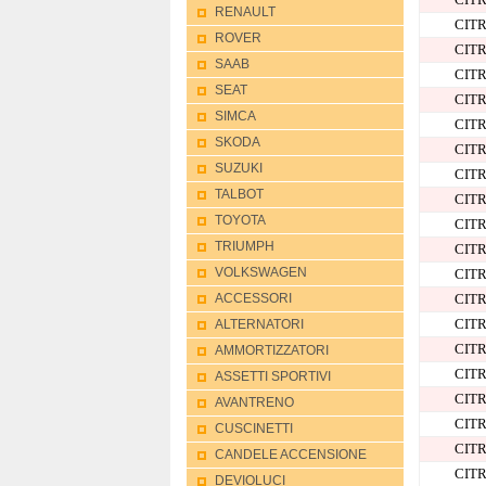
RENAULT
CIT
ROVER
CIT
SAAB
CIT
SEAT
CIT
SIMCA
CIT
SKODA
CIT
SUZUKI
CIT
TALBOT
CIT
TOYOTA
CIT
TRIUMPH
CIT
CIT
VOLKSWAGEN
CIT
ACCESSORI
CIT
ALTERNATORI
CIT
AMMORTIZZATORI
CIT
ASSETTI SPORTIVI
CIT
AVANTRENO
CIT
CUSCINETTI
CIT
CANDELE ACCENSIONE
CIT
DEVIOLUCI