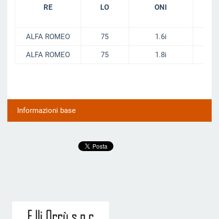
ALFA ROMEO
75
1.6i
90-
ALFA ROMEO
75
1.8i
90-
Informazioni base