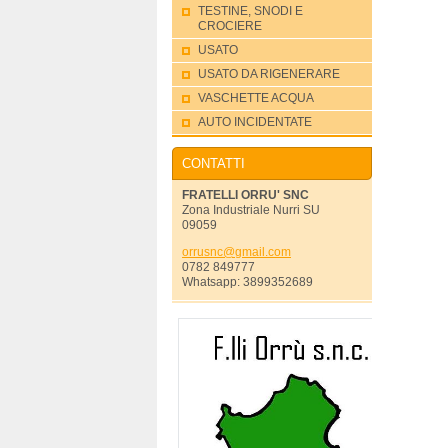
TESTINE, SNODI E
CROCIERE
USATO
USATO DA RIGENERARE
VASCHETTE ACQUA
AUTO INCIDENTATE
CONTATTI
FRATELLI ORRU' SNC
Zona Industriale Nurri SU
09059
orrusnc@
gmail.co
m
0782 849777
Whatsapp: 3899352689