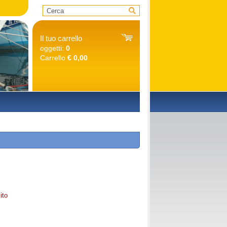
Il tuo carrello
oggetti:
0
Carrello
€ 0,00
O
ito