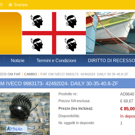
S
Stampa
Notizie
Termini e Condizioni
DIRITTO DI RECESS
VECO OM FIAT
|
CAMBIO
|
FIAT OM IVECO 9983173- 42492024- DAILY 30-35-40.8-ZF
M IVECO 9983173- 42492024- DAILY 30-35-40.8-ZF
AD9640
Prodotto nr.:
€ 69,67
Prezzo IVA esclusa:
€ 85,00
Prezzo (iva inclusa):
In depos
Disponibilità:
1
Nr. oggetti in deposito: