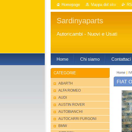
Homepage
Mappa del sito
RS
Sardinyaparts
Autoricambi - Nuovi e Usati
Home
Chi siamo
Contattaci
Home
|
I
CATEGORIE
FIAT O
ABARTH
ALFA ROMEO
AUDI
AUSTIN ROVER
AUTOBIANCHI
AUTOCARRI FURGONI
BMW