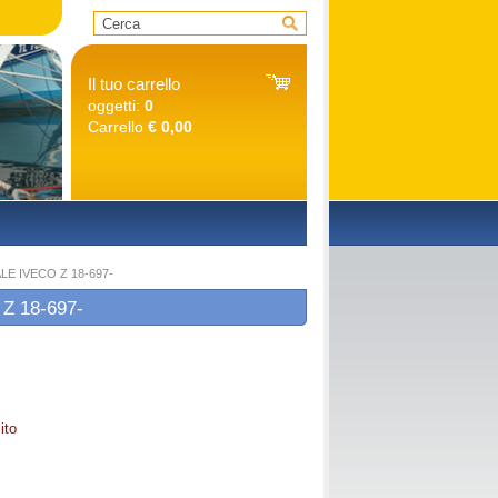
Il tuo carrello
oggetti:
0
Carrello
€ 0,00
O
LE IVECO Z 18-697-
Z 18-697-
ito