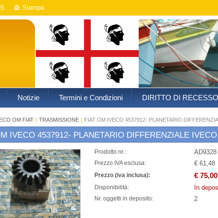
S
Stampa
Notizie
Termini e Condizioni
DIRITTO DI RECESS
VECO OM FIAT
|
TRASMISSIONE
|
FIAT OM IVECO 4537912- PLANETARIO DIFFERENZIA
OM IVECO 4537912- PLANETARIO DIFFERENZIALE IVECO 
AD9328
Prodotto nr.:
€ 61,48
Prezzo IVA esclusa:
€ 75,00
Prezzo (iva inclusa):
In depos
Disponibilità:
2
Nr. oggetti in deposito: