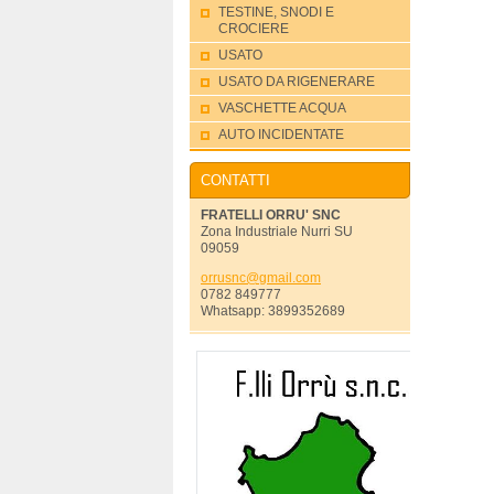
TESTINE, SNODI E
CROCIERE
USATO
USATO DA RIGENERARE
VASCHETTE ACQUA
AUTO INCIDENTATE
CONTATTI
FRATELLI ORRU' SNC
Zona Industriale Nurri SU
09059
orrusnc@
gmail.co
m
0782 849777
Whatsapp: 3899352689