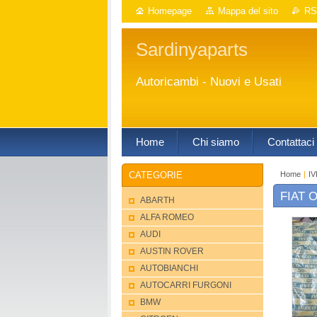
Homepage
Mappa del sito
RS
Sardinyaparts
Autoricambi - Nuovi e Usati
Home
Chi siamo
Contattaci
Home
|
I
CATEGORIE
FIAT 
ABARTH
ALFA ROMEO
AUDI
AUSTIN ROVER
AUTOBIANCHI
AUTOCARRI FURGONI
BMW