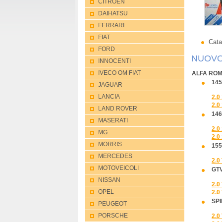
CITROEN
DAIHATSU
FERRARI
FIAT
Catal
FORD
NUOVO
INNOCENTI
IVECO OM FIAT
ALFA ROM
145
JAGUAR
LANCIA
2.0
2.0
LAND ROVER
146
MASERATI
2.0
MG
2.0
MORRIS
155
MERCEDES
2.0
MOTOVEICOLI
GTV
NISSAN
2.0
OPEL
2.0
SPI
PEUGEOT
PORSCHE
2.0