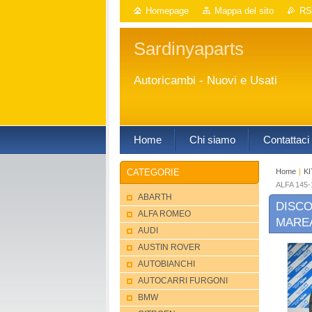
Homepage
Mappa del sito
RS
Sardinyaparts
Autoricambi - Nuovi e Usati
Home
Chi siamo
Contattaci
Home
|
KI
CATEGORIE
ALFA 145
ABARTH
DISCO
ALFA ROMEO
MAREA
AUDI
AUSTIN ROVER
AUTOBIANCHI
AUTOCARRI FURGONI
BMW