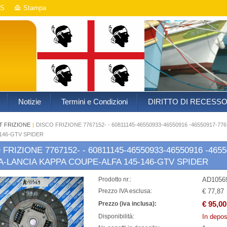
S
Stampa
Notizie
Termini e Condizioni
DIRITTO DI RECESS
T FRIZIONE
|
DISCO FRIZIONE 7767152- - 60811145-46550933-46550916 -46550917-
-146-GTV SPIDER
 FRIZIONE 7767152- - 60811145-46550933-46550916 -465
-LANCIA KAPPA COUPE-ALFA 145-146-GTV SPIDER
AD1056
Prodotto nr.:
€ 77,87
Prezzo IVA esclusa:
€ 95,00
Prezzo (iva inclusa):
In depos
Disponibilità: