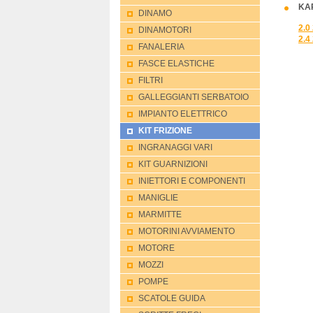
KAP
DINAMO
2.0
DINAMOTORI
2.4
FANALERIA
FASCE ELASTICHE
FILTRI
GALLEGGIANTI SERBATOIO
IMPIANTO ELETTRICO
KIT FRIZIONE
INGRANAGGI VARI
KIT GUARNIZIONI
INIETTORI E COMPONENTI
MANIGLIE
MARMITTE
MOTORINI AVVIAMENTO
MOTORE
MOZZI
POMPE
SCATOLE GUIDA