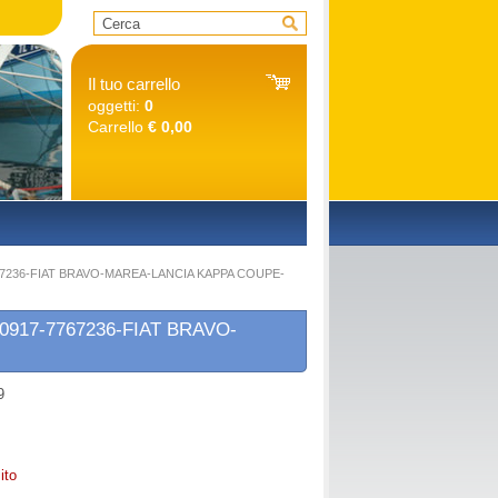
Il tuo carrello
oggetti:
0
Carrello
€ 0,00
O
7767236-FIAT BRAVO-MAREA-LANCIA KAPPA COUPE-
50917-7767236-FIAT BRAVO-
9
ito