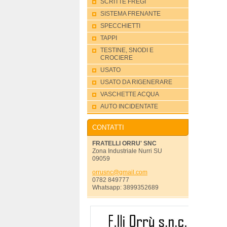
SCRITTE FREGI
SISTEMA FRENANTE
SPECCHIETTI
TAPPI
TESTINE, SNODI E
CROCIERE
USATO
USATO DA RIGENERARE
VASCHETTE ACQUA
AUTO INCIDENTATE
CONTATTI
FRATELLI ORRU' SNC
Zona Industriale Nurri SU
09059
orrusnc@
gmail.co
m
0782 849777
Whatsapp: 3899352689