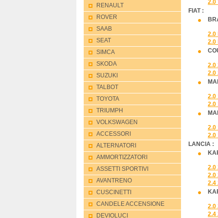
2.0
RENAULT
FIAT :
ROVER
BRA
SAAB
2.0
SEAT
2.0
COU
SIMCA
SKODA
2.0
2.0
SUZUKI
MAR
TALBOT
2.0
TOYOTA
2.0
TRIUMPH
MAR
VOLKSWAGEN
2.0
ACCESSORI
2.0
LANCIA :
ALTERNATORI
KAP
AMMORTIZZATORI
2.0
ASSETTI SPORTIVI
2.0
AVANTRENO
2.4
KAP
CUSCINETTI
CANDELE ACCENSIONE
2.0
2.4
DEVIOLUCI