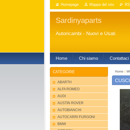
Homepage
Mappa del sito
RS
Sardinyaparts
Autoricambi - Nuovi e Usati
Home
Chi siamo
Contattaci
Home
|
M
CATEGORIE
CUSCI
ABARTH
ALFA ROMEO
AUDI
AUSTIN ROVER
AUTOBIANCHI
AUTOCARRI FURGONI
BMW