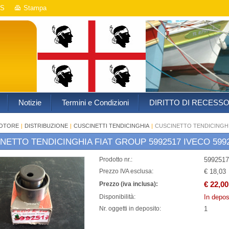
S
Stampa
Notizie
Termini e Condizioni
DIRITTO DI RECESS
OTORE
|
DISTRIBUZIONE
|
CUSCINETTI TENDICINGHIA
|
CUSCINETTO TENDICINGHIA
NETTO TENDICINGHIA FIAT GROUP 5992517 IVECO 599
5992517
Prodotto nr.:
€ 18,03
Prezzo IVA esclusa:
€ 22,00
Prezzo (iva inclusa):
In depos
Disponibilità:
1
Nr. oggetti in deposito: