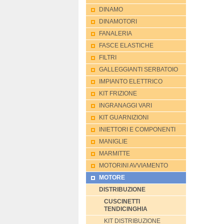
DINAMO
DINAMOTORI
FANALERIA
FASCE ELASTICHE
FILTRI
GALLEGGIANTI SERBATOIO
IMPIANTO ELETTRICO
KIT FRIZIONE
INGRANAGGI VARI
KIT GUARNIZIONI
INIETTORI E COMPONENTI
MANIGLIE
MARMITTE
MOTORINI AVVIAMENTO
MOTORE
DISTRIBUZIONE
CUSCINETTI
TENDICINGHIA
KIT DISTRIBUZIONE