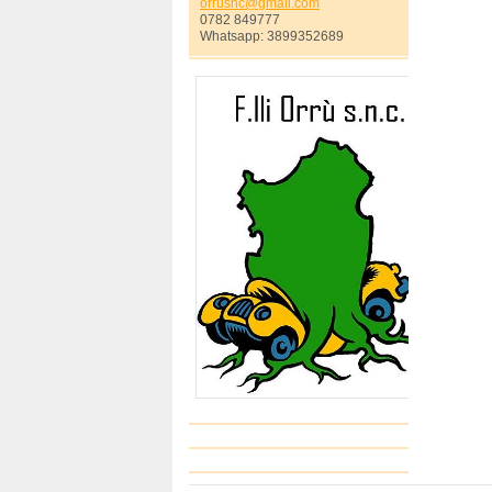
orrusnc@
gmail.co
m
0782 849777
Whatsapp: 3899352689