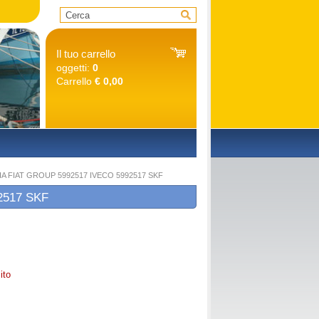
Il tuo carrello
oggetti:
0
Carrello
€ 0,00
O
 FIAT GROUP 5992517 IVECO 5992517 SKF
2517 SKF
ito