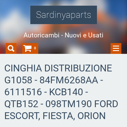
Sardinyaparts
Autoricambi - Nuovi e Usati
0
CINGHIA DISTRIBUZIONE
G1058 - 84FM6268AA -
6111516 - KCB140 -
QTB152 - 098TM190 FORD
ESCORT, FIESTA, ORION