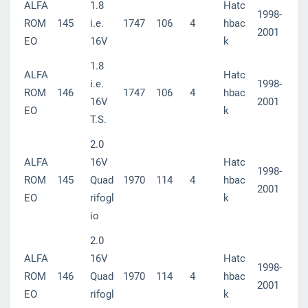
ALFA
1.8
Hatc
1998-
ROM
145
i.e.
1747
106
4
hbac
2001
EO
16V
k
1.8
ALFA
Hatc
i.e.
1998-
ROM
146
1747
106
4
hbac
16V
2001
EO
k
T.S.
2.0
ALFA
16V
Hatc
1998-
ROM
145
Quad
1970
114
4
hbac
2001
EO
rifogl
k
io
2.0
ALFA
16V
Hatc
1998-
ROM
146
Quad
1970
114
4
hbac
2001
EO
rifogl
k