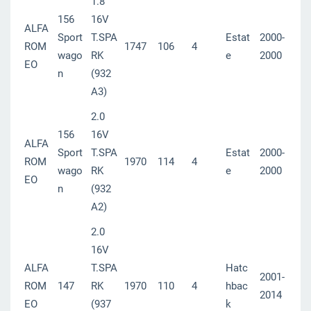
1.8
156
16V
ALFA
Sport
T.SPA
Estat
2000-
ROM
1747
106
4
wago
RK
e
2000
EO
n
(932
A3)
2.0
156
16V
ALFA
Sport
T.SPA
Estat
2000-
ROM
1970
114
4
wago
RK
e
2000
EO
n
(932
A2)
2.0
16V
ALFA
T.SPA
Hatc
2001-
ROM
147
RK
1970
110
4
hbac
2014
EO
(937
k