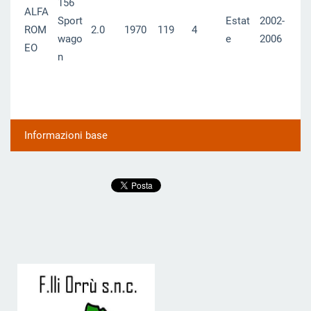
156
ALFA
Sport
Estat
2002-
ROM
2.0
1970
119
4
wago
e
2006
EO
n
Informazioni base