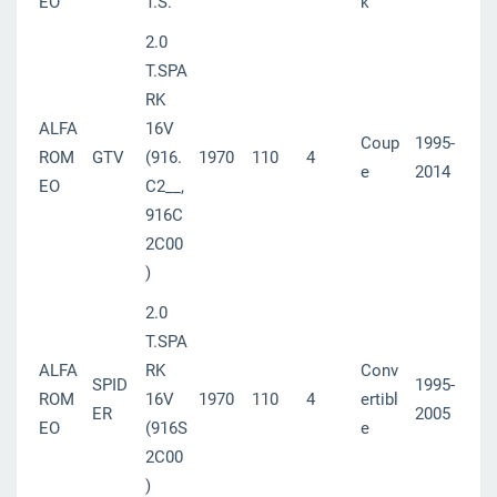
EO
T.S.
k
2.0
T.SPA
RK
ALFA
16V
Coup
1995-
ROM
GTV
(916.
1970
110
4
e
2014
EO
C2__,
916C
2C00
)
2.0
T.SPA
ALFA
RK
Conv
SPID
1995-
ROM
16V
1970
110
4
ertibl
ER
2005
EO
(916S
e
2C00
)