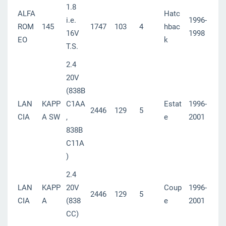
1.8
ALFA
Hatc
i.e.
1996-
ROM
145
1747
103
4
hbac
16V
1998
EO
k
T.S.
2.4
20V
(838B
LAN
KAPP
C1AA
Estat
1996-
2446
129
5
CIA
A SW
,
e
2001
838B
C11A
)
2.4
LAN
KAPP
20V
Coup
1996-
2446
129
5
CIA
A
(838
e
2001
CC)