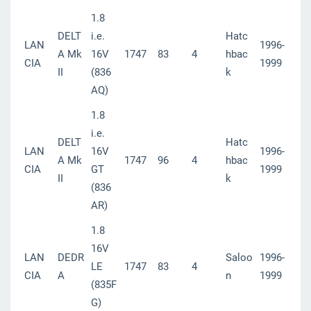
1.8
DELT
i.e.
Hatc
LAN
1996-
A Mk
16V
1747
83
4
hbac
CIA
1999
II
(836
k
AQ)
1.8
i.e.
DELT
Hatc
LAN
16V
1996-
A Mk
1747
96
4
hbac
CIA
GT
1999
II
k
(836
AR)
1.8
16V
LAN
DEDR
Saloo
1996-
LE
1747
83
4
CIA
A
n
1999
(835F
G)