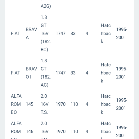
A2G)
1.8
GT
Hatc
BRAV
1995-
FIAT
16V
1747
83
4
hbac
A
2001
(182.
k
BC)
1.8
Hatc
BRAV
GT
1995-
FIAT
1747
83
4
hbac
O I
(182.
2001
k
AC)
ALFA
2.0
Hatc
1995-
ROM
145
16V
1970
110
4
hbac
2001
EO
T.S.
k
ALFA
2.0
Hatc
1995-
ROM
146
16V
1970
110
4
hbac
2001