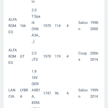
io
2.0
T.Spa
ALFA
rk
Saloo
1998-
ROM
166
1970
114
4
(936
n
2000
EO
A3A_
_)
ALFA
2.0
Coup
2006-
ROM
GT
1970
119
4
JTS
e
2014
EO
1.8
16V
(839
LAN
LYBR
AXB1
Saloo
1999-
1747
96
4
CIA
A
A,
n
2014
839A