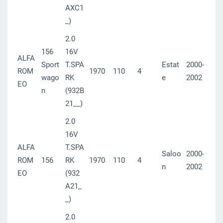
AXC1
_)
2.0
156
16V
ALFA
Sport
T.SPA
Estat
2000-
ROM
1970
110
4
wago
RK
e
2002
EO
n
(932B
21__)
2.0
16V
ALFA
T.SPA
Saloo
2000-
ROM
156
RK
1970
110
4
n
2002
EO
(932
A21_
_)
2.0