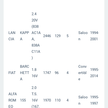
2.4
20V
(838
LAN
KAPP
AC1A
Saloo
1994-
2446
129
5
CIA
A
A,
n
2001
838A
C11A
)
BARC
Conv
1.8
1995-
FIAT
HETT
1747
96
4
ertibl
16V
2014
A
e
2.0
ALFA
T.S.
Saloo
1995-
ROM
155
16V
1970
110
4
n
1997
EO
(167.