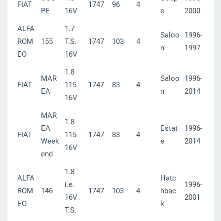
FIAT
1747
96
4
PE
16V
e
2000
ALFA
1.7
Saloo
1996-
ROM
155
T.S.
1747
103
4
n
1997
EO
16V
1.8
MAR
Saloo
1996-
FIAT
115
1747
83
4
EA
n
2014
16V
MAR
1.8
EA
Estat
1996-
FIAT
115
1747
83
4
Week
e
2014
16V
end
1.8
ALFA
Hatc
i.e.
1996-
ROM
146
1747
103
4
hbac
16V
2001
EO
k
T.S.