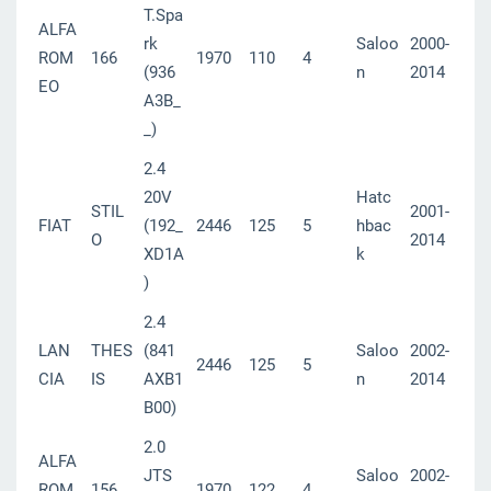
T.Spa
ALFA
rk
Saloo
2000-
ROM
166
1970
110
4
(936
n
2014
EO
A3B_
_)
2.4
20V
Hatc
STIL
2001-
FIAT
(192_
2446
125
5
hbac
O
2014
XD1A
k
)
2.4
LAN
THES
(841
Saloo
2002-
2446
125
5
CIA
IS
AXB1
n
2014
B00)
2.0
ALFA
JTS
Saloo
2002-
ROM
156
1970
122
4