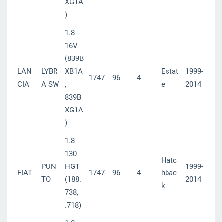
XG1A
)
1.8
16V
(839B
LAN
LYBR
XB1A
Estat
1999-
1747
96
4
CIA
A SW
,
e
2014
839B
XG1A
)
1.8
130
Hatc
PUN
HGT
1999-
FIAT
1747
96
4
hbac
TO
(188.
2014
k
738,
.718)