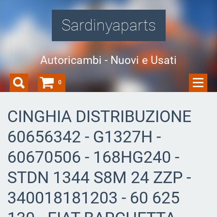
Sardinyaparts
Autoricambi - Nuovi e Usati
0
CINGHIA DISTRIBUZIONE
60656342 - G1327H -
60670506 - 168HG240 -
STDN 1344 S8M 24 ZZP -
340018181203 - 60 625