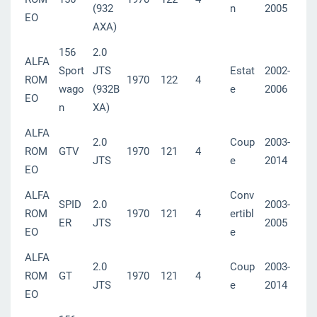
(932
n
2005
EO
AXA)
156
2.0
ALFA
Sport
JTS
Estat
2002-
ROM
1970
122
4
wago
(932B
e
2006
EO
n
XA)
ALFA
2.0
Coup
2003-
ROM
GTV
1970
121
4
JTS
e
2014
EO
ALFA
Conv
SPID
2.0
2003-
ROM
1970
121
4
ertibl
ER
JTS
2005
EO
e
ALFA
2.0
Coup
2003-
ROM
GT
1970
121
4
JTS
e
2014
EO